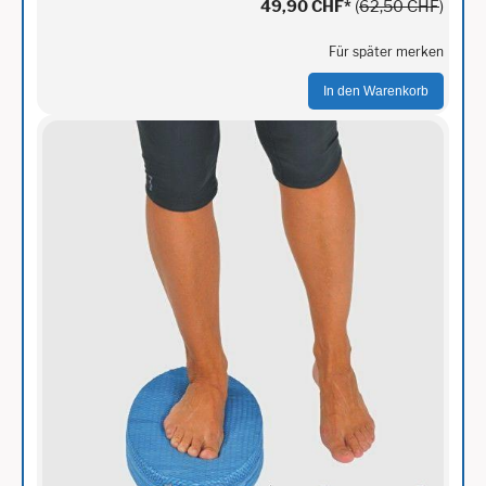
49,90 CHF
*
(
62,50 CHF
)
Für später merken
In den Warenkorb