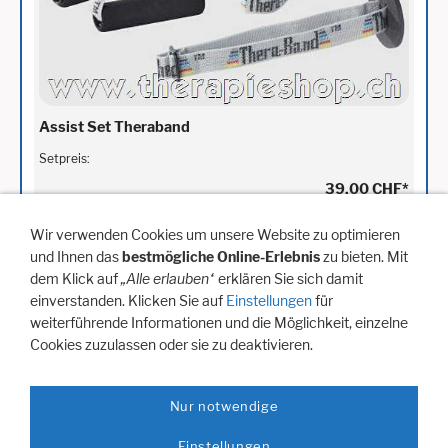
Assist Set Theraband
Setpreis:
39,00 CHF
*
Für später merken
Wir verwenden Cookies um unsere Website zu optimieren
und Ihnen das
bestmögliche Online-Erlebnis
zu bieten. Mit
In den Warenkorb
dem Klick auf
„Alle erlauben“
erklären Sie sich damit
einverstanden. Klicken Sie auf
Einstellungen
für
weiterführende Informationen und die Möglichkeit, einzelne
* Alle Preise inkl. MwSt. zzgl.
Versand
Cookies zuzulassen oder sie zu deaktivieren.
Nur notwendige
Hilfe
Artikelanfrage
Vertreterbesuch
Newsletter Anmeldung
Einstellungen