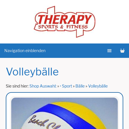
Navigation einblenden
Volleybälle
Sie sind hier:
Shop Auswahl:
»
• Sport
»
Bälle
»
Volleybälle