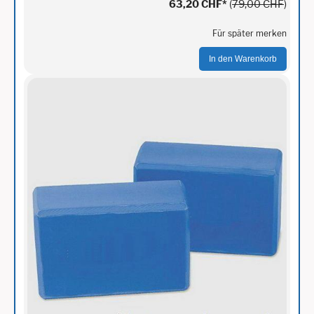
63,20 CHF
*
(
79,00 CHF
)
Für später merken
In den Warenkorb