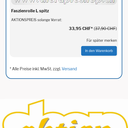
Faszienrolle L spitz
AKTIONSPREIS solange Vorrat:
33,95 CHF
*
(
37,90 CHF
)
Für später merken
In den Warenkorb
* Alle Preise inkl. MwSt. zzgl.
Versand