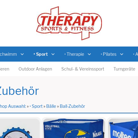
Schwimm
• Sport
• Therapie
• Pilates
• 
eren
Outdoor Anlagen
Schul- & Vereinssport
Turngeräte
Zubehör
hop Auswahl:
»
• Sport
»
Bälle
»
Ball-Zubehör