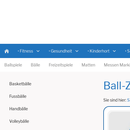
• Fitness
• Gesundheit
• Kinderhort
• 
Ballspiele
Bälle
Freizeitspiele
Matten
Messen Marki
Ball-
Basketbälle
Fussbälle
Sie sind hier:
S
Handbälle
Volleybälle