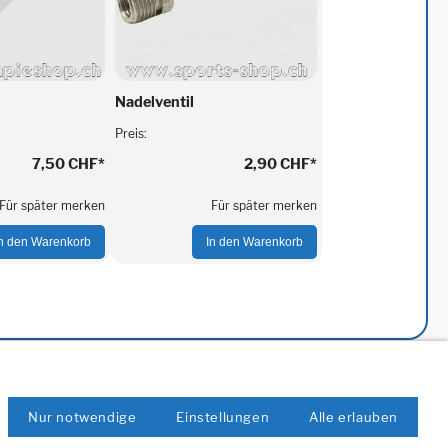
Nadelventil
Preis:
7,50 CHF
*
2,90 CHF
*
Für später merken
Für später merken
In den Warenkorb
In den Warenkorb
Nur notwendige
Einstellungen
Alle erlauben
ichkeiten:
Datenschutz
AGB
Cookies